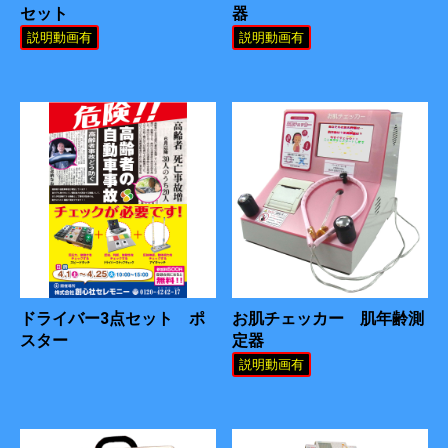
セット
器
説明動画有
説明動画有
ドライバー3点セット ポ
お肌チェッカー 肌年齢測
スター
定器
説明動画有