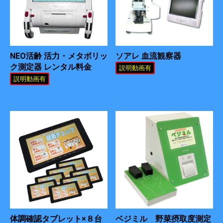
NEO活齢 活力・メタボリッ
ソアレ 血流観察器
ク測定器 レンタル料金
説明動画有
説明動画有
体調確認タブレット×８台
ベジミル 野菜摂取度測定