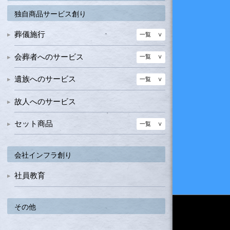
デザイン花瓶
独自商品サービス創り
写真額
葬儀施行
一覧
家族愛モニュメント
経机・後飾り壇
一覧
会葬者へのサービス
一覧
後飾り壇
受付用品関係
一覧
セレモニーグッズミニショップ
遺族へのサービス
一覧
文具書類函
外観作り
情報サービス伝達モニター
故人へのサービス
バッグ関係
セット商品
一覧
演出装飾用
一覧
弔意セット
演出装飾品
会社インフラ創り
大型不織布バッグ
演出用品
惜別の旅セット
社員教育
祭壇LED装飾灯セット
後祭り用品セット
その他
温もりセット