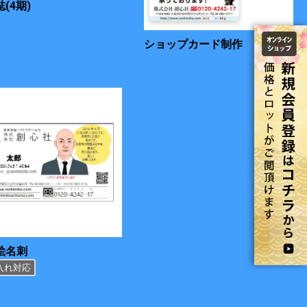
(4期)
ショップカード制作
絵名刺
入れ対応