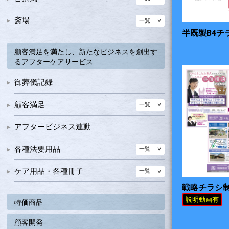
ご芳名録カード・バインダー・ファイル
クリスタル具足
基本線香・ローソク類
経机・八足・祭壇
各種感動演出サービス品
ご遺族様への心遣い
御礼状
御芳名記録カード・バインダー
一覧
斎場
お手元礼拝セット
枕飾り・後飾り用ローソク和ろうそく
送り団子セット
一覧
高級棺 天空舟（そらぶね）
電池ローソクカップ入りローソク
一覧
各種感動演出サービス
一覧
書類用品セット函
半既製B4チ
ファイル
骨壺・骨箱関係
神式葬具
お灯明ローソク
一覧
木棺
惜別の旅
文具・書類函
一覧
顧客満足を満たし、新たなビジネスを創出す
骨壺
その他
転写ローソク
布棺
装飾メッセージカード他
るアフターケアサービス
各種のし袋
御香典収納函
骨覆
煙少香
送り言葉集
筆記具
告知用印刷紙
御葬儀記録
分骨壺・分骨袋
リキッドキャンドルカートリッジ燭台他
フルーツローソク他
有名焼き物
顧客満足
一覧
陶磁器タイプ
アルバム
アフタービジネス連動
デザイン骨壺・その他
各種法要用品
一覧
供養に必要な商材
ケア用品・各種冊子
一覧
安全仏具セット
戦略チラシ
アフターケア商材
一覧
LEDローソク
説明動画有
特価商品
葬儀後の心の整理・知識情報
各種冊子類
仏壇仏具
顧客開発