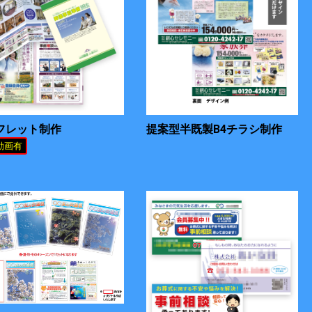
フレット制作
提案型半既製B4チラシ制作
動画有