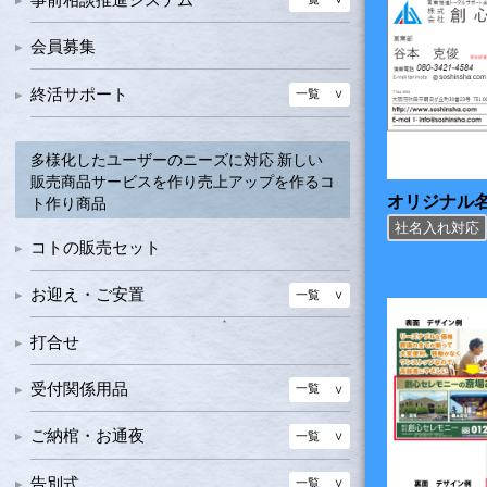
ミニのぼり
事前相談営業グッズ
会員募集
終活サポート
一覧
終活スターターキット
多様化したユーザーのニーズに対応 新しい
終活支援冊子類
販売商品サービスを作り売上アップを作るコ
オリジナル
ト作り商品
社名入れ対応
コトの販売セット
お迎え・ご安置
一覧
搬送
打合せ
安置・処置
一覧
受付関係用品
一覧
処置納棺用品
仏具・仏事用品（枕飾り）
一覧
ご葬儀記録書・お別れ記録書
仏具・神具セット
業務効率化・顧客満足
一覧
一覧
ご納棺・お通夜
一覧
奉書紙
具足・位牌・リン・枕飾りセット
線香ローソク
各種セット商品
一覧
処置・納棺
一覧
告別式
一覧