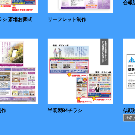
会報誌
ラシ 斎場お葬式
リーフレット制作
制作
半既製B4チラシ
似顔
社名