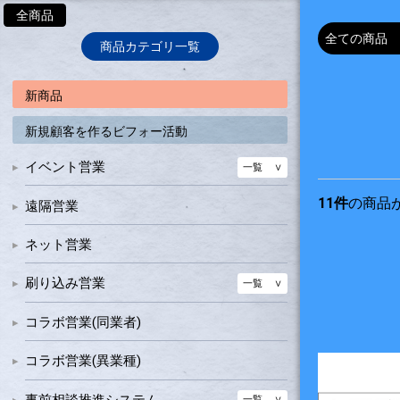
全商品
商品カテゴリ一覧
新商品
新規顧客を作るビフォー活動
イベント営業
一覧
健康チェック機器
11件
の商品
遠隔営業
集客グッズ
一覧
ネット営業
イベント設営品
抽選会グッズ＆ギフト品
看板
パーテーション
刷り込み営業
一覧
のぼり特大
名入れ販促グッズ
コラボ営業(同業者)
のぼり大型
のぼり
コラボ営業(異業種)
のぼり普通大
ポスター
のぼり普通小
事前相談推進システム
一覧