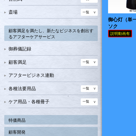
ご芳名録カード・バインダー・ファイル
クリスタル具足
基本線香・ローソク類
経机・八足・祭壇
各種感動演出サービス品
ご遺族様への心遣い
御礼状
御芳名記録カード・バインダー
一覧
斎場
お手元礼拝セット
枕飾り・後飾り用ローソク和ろうそく
送り団子セット
一覧
高級棺 天空舟（そらぶね）
電池ローソクカップ入りローソク
一覧
各種感動演出サービス
一覧
書類用品セット函
御心灯（単一
ファイル
骨壺・骨箱関係
神式葬具
お灯明ローソク
一覧
木棺
ソク
惜別の旅
文具・書類函
一覧
顧客満足を満たし、新たなビジネスを創出す
骨壺
その他
転写ローソク
布棺
説明動画有
装飾メッセージカード他
るアフターケアサービス
各種のし袋
御香典収納函
骨覆
煙少香
送り言葉集
筆記具
告知用印刷紙
御葬儀記録
分骨壺・分骨袋
リキッドキャンドルカートリッジ燭台他
フルーツローソク他
有名焼き物
顧客満足
一覧
陶磁器タイプ
アルバム
アフタービジネス連動
デザイン骨壺・その他
各種法要用品
一覧
供養に必要な商材
ケア用品・各種冊子
一覧
安全仏具セット
アフターケア商材
一覧
LEDローソク
特価商品
葬儀後の心の整理・知識情報
各種冊子類
仏壇仏具
顧客開発