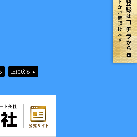
る
上に戻る
▲