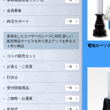
ミニのぼり
事前相談営業グッズ
会員募集
終活サポート
一覧
終活スターターキット
多様化したユーザーのニーズに対応 新しい
終活支援冊子類
販売商品サービスを作り売上アップを作るコ
電池ローソク
ト作り商品
コトの販売セット
お迎え・ご安置
一覧
搬送
打合せ
安置・処置
一覧
受付関係用品
一覧
処置納棺用品
仏具・仏事用品（枕飾り）
一覧
ご葬儀記録書・お別れ記録書
仏具・神具セット
業務効率化・顧客満足
一覧
一覧
ご納棺・お通夜
一覧
奉書紙
具足・位牌・リン・枕飾りセット
線香ローソク
各種セット商品
一覧
処置・納棺
一覧
告別式
一覧