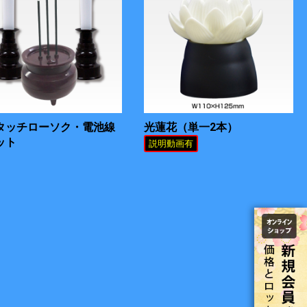
タッチローソク・電池線
光蓮花（単一2本）
ット
説明動画有